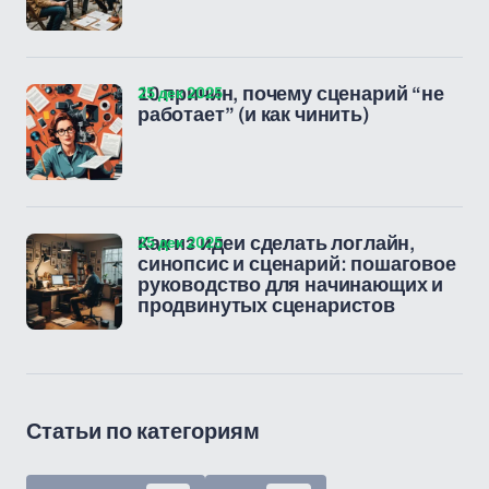
25 дек 2025
10 причин, почему сценарий “не
работает” (и как чинить)
25 дек 2025
Как из идеи сделать логлайн,
синопсис и сценарий: пошаговое
руководство для начинающих и
продвинутых сценаристов
Статьи по категориям