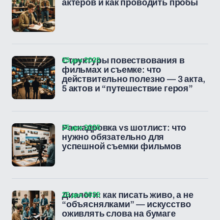
актеров и как проводить пробы
25 дек 2025
Структуры повествования в
фильмах и съемке: что
действительно полезно — 3 акта,
5 актов и “путешествие героя”
25 дек 2025
Раскадровка vs шотлист: что
нужно обязательно для
успешной съемки фильмов
25 дек 2025
Диалоги: как писать живо, а не
“объяснялками” — искусство
оживлять слова на бумаге