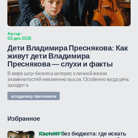
Автор:
02 дек 2025
Дети Владимира Преснякова: Как
живут дети Владимира
Преснякова — слухи и факты
В мире шоу-бизнеса интерес к личной жизни
знаменитостей неизменно высок. Особенно когда речь
заходит о
владимир пресняков
Избранное
25 дек 2025
Кастинг без бюджета: где искать