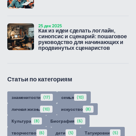
25 дек 2025
Как из идеи сделать логлайн,
синопсис и сценарий: пошаговое
руководство для начинающих и
продвинутых сценаристов
Статьи по категориям
знаменитости
(17)
семья
(10)
личная жизнь
(10)
искусство
(8)
Культура
(8)
Биография
(6)
творчество
(6)
дети
(5)
Татуировки
(5)