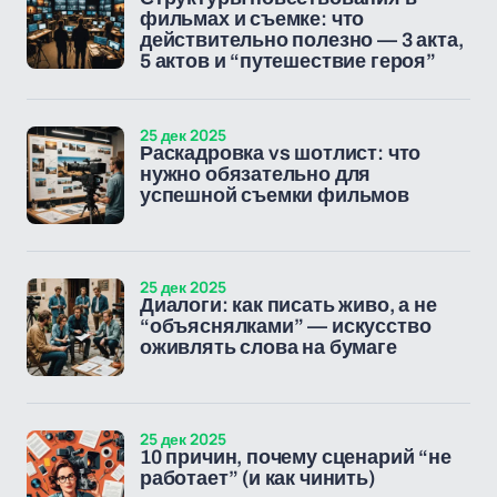
фильмах и съемке: что
действительно полезно — 3 акта,
5 актов и “путешествие героя”
25 дек 2025
Раскадровка vs шотлист: что
нужно обязательно для
успешной съемки фильмов
25 дек 2025
Диалоги: как писать живо, а не
“объяснялками” — искусство
оживлять слова на бумаге
25 дек 2025
10 причин, почему сценарий “не
работает” (и как чинить)