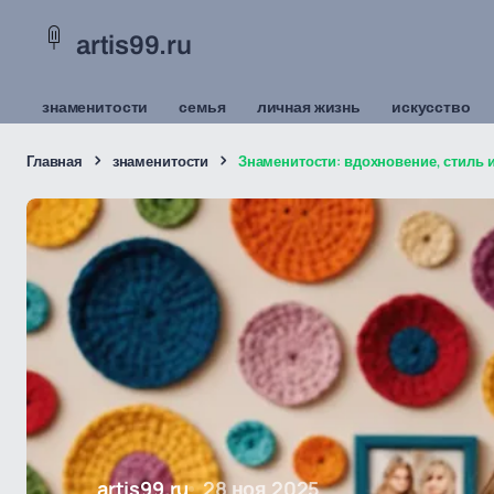
artis99.ru
знаменитости
семья
личная жизнь
искусство
Главная
знаменитости
Знаменитости: вдохновение, стиль 
artis99.ru
28 ноя 2025