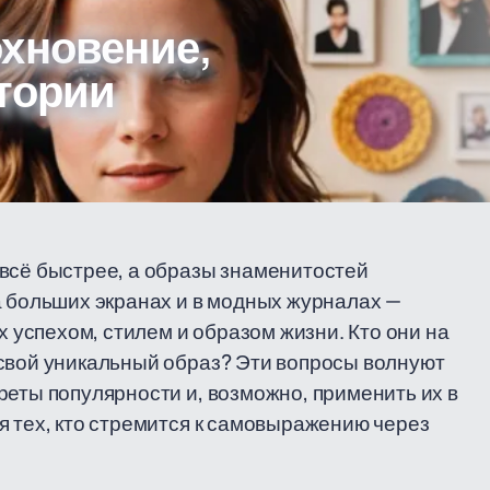
охновение,
тории
всё быстрее, а образы знаменитостей
а больших экранах и в модных журналах —
х успехом, стилем и образом жизни. Кто они на
 свой уникальный образ? Эти вопросы волнуют
реты популярности и, возможно, применить их в
я тех, кто стремится к самовыражению через