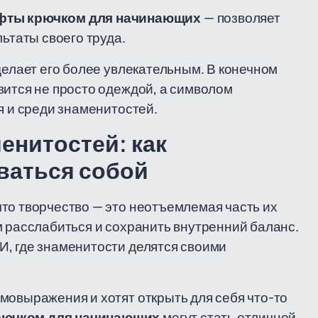
офты крючком для начинающих
— позволяет
ьтаты своего труда.
делает его более увлекательным. В конечном
вится не просто одеждой, а символом
я и среди знаменитостей.
енитостей: как
ваться собой
то творчество — это неотъемлемая часть их
м расслабиться и сохранить внутренний баланс.
И, где знаменитости делятся своими
мовыражения и хотят открыть для себя что-то
рючком для начинающих
могут стать отличной