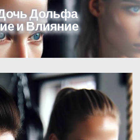
 Дочь Дольфа
ие и Влияние