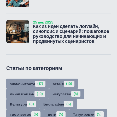
25 дек 2025
Как из идеи сделать логлайн,
синопсис и сценарий: пошаговое
руководство для начинающих и
продвинутых сценаристов
Статьи по категориям
знаменитости
(17)
семья
(10)
личная жизнь
(10)
искусство
(8)
Культура
(8)
Биография
(6)
творчество
(6)
дети
(5)
Татуировки
(5)