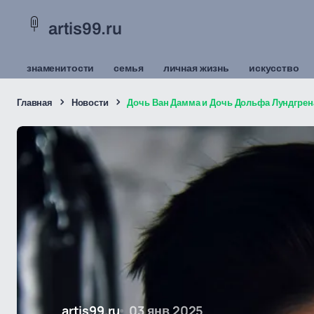
artis99.ru
знаменитости
семья
личная жизнь
искусство
Главная
Новости
Дочь Ван Дамма и Дочь Дольфа Лундгрен
artis99.ru
03 янв 2025