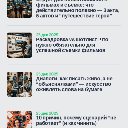
фильмах и съемке: что
действительно полезно — 3 акта,
5 актов и “путешествие героя”
25 дек 2025
Раскадровка vs шотлист: что
нужно обязательно для
успешной съемки фильмов
25 дек 2025
Диалоги: как писать живо, а не
“объяснялками” — искусство
оживлять слова на бумаге
25 дек 2025
10 причин, почему сценарий “не
работает” (и как чинить)