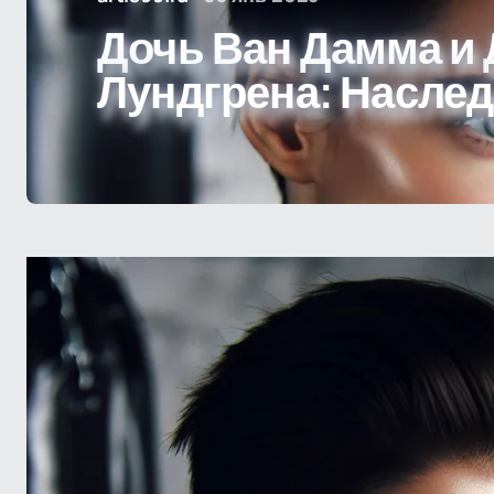
Дочь Ван Дамма и
Лундгрена: Наслед