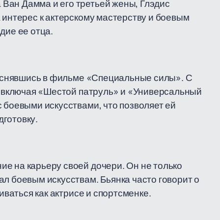
Ван Дамма и его третьей жены, Глэдис
 интерес к актерскому мастерству и боевым
дие ее отца.
у, снявшись в фильме «Специальные силы». С
х, включая «Шестой патруль» и «Универсальный
с боевыми искусствами, что позволяет ей
готовку.
е на карьеру своей дочери. Он не только
ал боевым искусствам. Бьянка часто говорит о
виваться как актрисе и спортсменке.