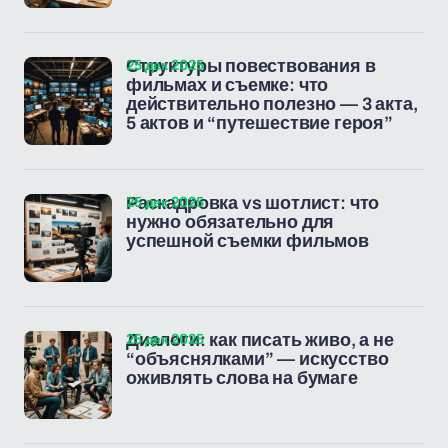
25 дек 2025
Структуры повествования в
фильмах и съемке: что
действительно полезно — 3 акта,
5 актов и “путешествие героя”
25 дек 2025
Раскадровка vs шотлист: что
нужно обязательно для
успешной съемки фильмов
25 дек 2025
Диалоги: как писать живо, а не
“объяснялками” — искусство
оживлять слова на бумаге