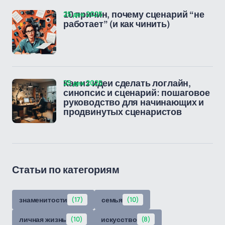
25 дек 2025
10 причин, почему сценарий “не
работает” (и как чинить)
25 дек 2025
Как из идеи сделать логлайн,
синопсис и сценарий: пошаговое
руководство для начинающих и
продвинутых сценаристов
Статьи по категориям
знаменитости
(17)
семья
(10)
личная жизнь
(10)
искусство
(8)