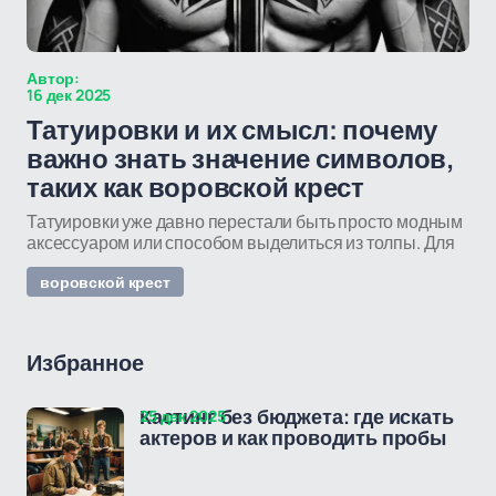
Автор:
16 дек 2025
Татуировки и их смысл: почему
важно знать значение символов,
таких как воровской крест
Татуировки уже давно перестали быть просто модным
аксессуаром или способом выделиться из толпы. Для
воровской крест
Избранное
25 дек 2025
Кастинг без бюджета: где искать
актеров и как проводить пробы