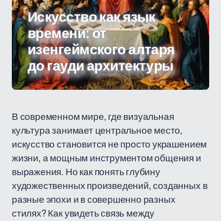
Искусство как язык
времени: от
изенгеймского алтаря
до гауди архитектуры
В современном мире, где визуальная
культура занимает центральное место,
искусство становится не просто украшением
жизни, а мощным инструментом общения и
выражения. Но как понять глубину
художественных произведений, созданных в
разные эпохи и в совершенно разных
стилях? Как увидеть связь между