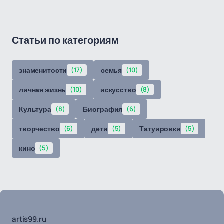
Статьи по категориям
знаменитости
(17)
семья
(10)
личная жизнь
(10)
искусство
(8)
Культура
(8)
Биография
(6)
творчество
(6)
дети
(5)
Татуировки
(5)
кино
(5)
artis99.ru