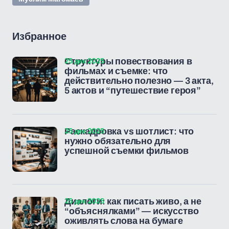
Избранное
25 дек 2025
Структуры повествования в
фильмах и съемке: что
действительно полезно — 3 акта,
5 актов и “путешествие героя”
25 дек 2025
Раскадровка vs шотлист: что
нужно обязательно для
успешной съемки фильмов
25 дек 2025
Диалоги: как писать живо, а не
“объяснялками” — искусство
оживлять слова на бумаге