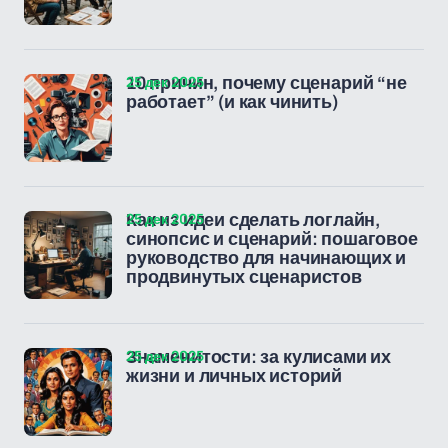
25 дек 2025
10 причин, почему сценарий “не
работает” (и как чинить)
25 дек 2025
Как из идеи сделать логлайн,
синопсис и сценарий: пошаговое
руководство для начинающих и
продвинутых сценаристов
25 дек 2025
Знаменитости: за кулисами их
жизни и личных историй