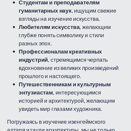
Студентам и преподавателям
гуманитарных наук
, ищущим свежие
взгляды на изучение искусства.
Любителям искусства
, желающим
глубже понять символику и стили
разных эпох.
Профессионалам креативных
индустрий
, стремящимся черпать
вдохновение из великих произведений
прошлого и настоящего.
Путешественникам и культурным
энтузиастам
, интересующимся
историей и архитектурой, желающим
увидеть мир глазами художника.
Погружаясь в изучение изенгеймского
алтаря и гауди архитектуры, мы не только