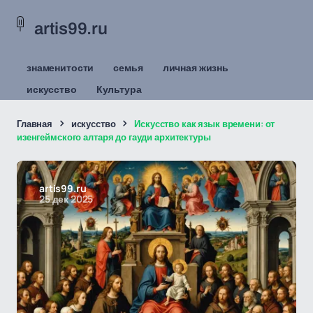
artis99.ru
знаменитости
семья
личная жизнь
искусство
Культура
Главная
искусство
Искусство как язык времени: от
изенгеймского алтаря до гауди архитектуры
artis99.ru
25 дек 2025