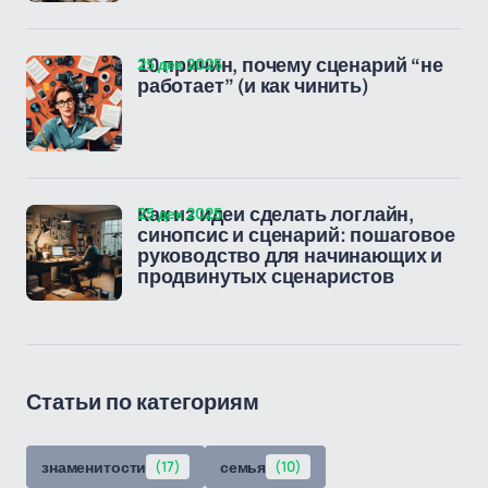
25 дек 2025
10 причин, почему сценарий “не
работает” (и как чинить)
25 дек 2025
Как из идеи сделать логлайн,
синопсис и сценарий: пошаговое
руководство для начинающих и
продвинутых сценаристов
Статьи по категориям
знаменитости
(17)
семья
(10)