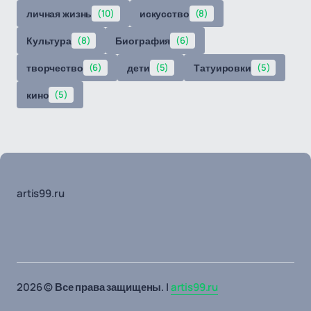
личная жизнь
(10)
искусство
(8)
Культура
(8)
Биография
(6)
творчество
(6)
дети
(5)
Татуировки
(5)
кино
(5)
artis99.ru
2026 © Все права защищены. |
artis99.ru