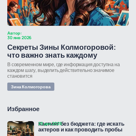
Автор:
30 янв 2026
Секреты Зины Колмогоровой:
что важно знать каждому
В современном мире, где информация доступна на
каждом шагу, выделить действительно значимое
становится
Зина Колмогорова
Избранное
25 дек 2025
Кастинг без бюджета: где искать
актеров и как проводить пробы