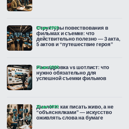
25 дек 2025
Структуры повествования в
фильмах и съемке: что
действительно полезно — 3 акта,
5 актов и “путешествие героя”
25 дек 2025
Раскадровка vs шотлист: что
нужно обязательно для
успешной съемки фильмов
25 дек 2025
Диалоги: как писать живо, а не
“объяснялками” — искусство
оживлять слова на бумаге