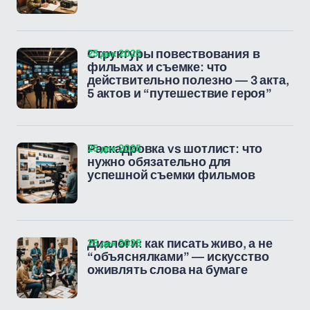
25 дек 2025
Структуры повествования в
фильмах и съемке: что
действительно полезно — 3 акта,
5 актов и “путешествие героя”
25 дек 2025
Раскадровка vs шотлист: что
нужно обязательно для
успешной съемки фильмов
25 дек 2025
Диалоги: как писать живо, а не
“объяснялками” — искусство
оживлять слова на бумаге