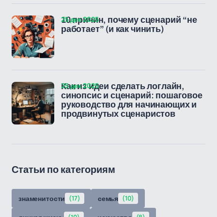
25 дек 2025
10 причин, почему сценарий “не
работает” (и как чинить)
25 дек 2025
Как из идеи сделать логлайн,
синопсис и сценарий: пошаговое
руководство для начинающих и
продвинутых сценаристов
Статьи по категориям
знаменитости
(17)
семья
(10)