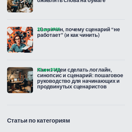
оживлять слова на бумаге
25 дек 2025
10 причин, почему сценарий “не
работает” (и как чинить)
25 дек 2025
Как из идеи сделать логлайн,
синопсис и сценарий: пошаговое
руководство для начинающих и
продвинутых сценаристов
Статьи по категориям