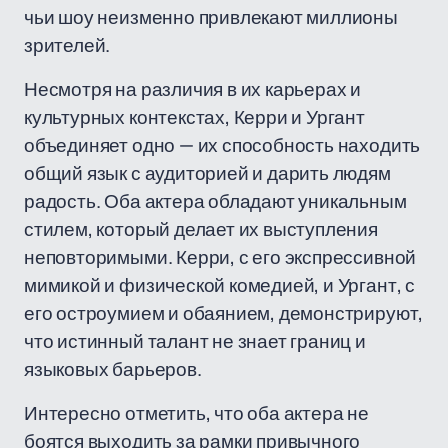
чьи шоу неизменно привлекают миллионы
зрителей.
Несмотря на различия в их карьерах и
культурных контекстах, Керри и Ургант
объединяет одно — их способность находить
общий язык с аудиторией и дарить людям
радость. Оба актера обладают уникальным
стилем, который делает их выступления
неповторимыми. Керри, с его экспрессивной
мимикой и физической комедией, и Ургант, с
его остроумием и обаянием, демонстрируют,
что истинный талант не знает границ и
языковых барьеров.
Интересно отметить, что оба актера не
боятся выходить за рамки привычного