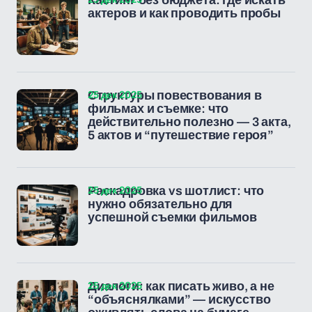
Кастинг без бюджета: где искать
актеров и как проводить пробы
25 дек 2025
Структуры повествования в
фильмах и съемке: что
действительно полезно — 3 акта,
5 актов и “путешествие героя”
25 дек 2025
Раскадровка vs шотлист: что
нужно обязательно для
успешной съемки фильмов
25 дек 2025
Диалоги: как писать живо, а не
“объяснялками” — искусство