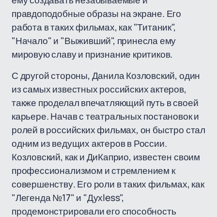
ему создавать незабываемые и
правдоподобные образы на экране. Его
работа в таких фильмах, как "Титаник",
"Начало" и "Выживший", принесла ему
мировую славу и признание критиков.
С другой стороны, Данила Козловский, один
из самых известных российских актеров,
также проделал впечатляющий путь в своей
карьере. Начав с театральных постановок и
ролей в российских фильмах, он быстро стал
одним из ведущих актеров в России.
Козловский, как и ДиКаприо, известен своим
профессионализмом и стремлением к
совершенству. Его роли в таких фильмах, как
"Легенда №17" и "Духless",
продемонстрировали его способность