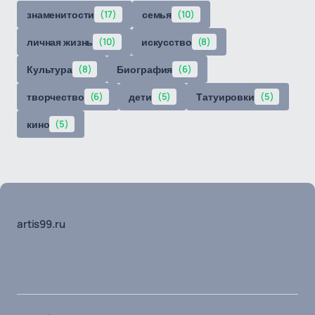
знаменитости
(17)
семья
(10)
личная жизнь
(10)
искусство
(8)
Культура
(8)
Биография
(6)
творчество
(6)
дети
(5)
Татуировки
(5)
кино
(5)
artis99.ru