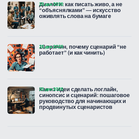
25 дек 2025
Диалоги: как писать живо, а не
“объяснялками” — искусство
оживлять слова на бумаге
25 дек 2025
10 причин, почему сценарий “не
работает” (и как чинить)
25 дек 2025
Как из идеи сделать логлайн,
синопсис и сценарий: пошаговое
руководство для начинающих и
продвинутых сценаристов