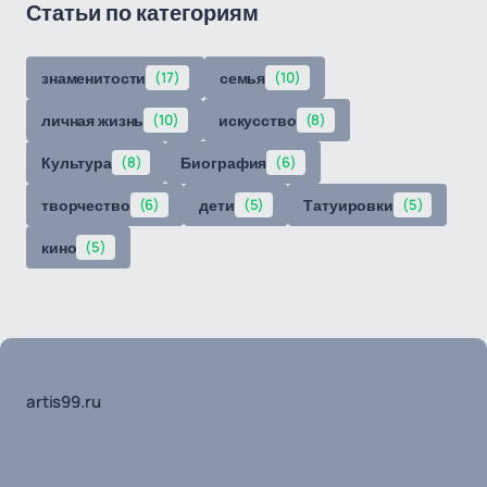
Статьи по категориям
знаменитости
(17)
семья
(10)
личная жизнь
(10)
искусство
(8)
Культура
(8)
Биография
(6)
творчество
(6)
дети
(5)
Татуировки
(5)
кино
(5)
artis99.ru