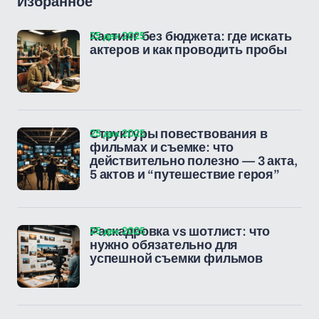
Избранное
25 дек 2025
Кастинг без бюджета: где искать
актеров и как проводить пробы
25 дек 2025
Структуры повествования в
фильмах и съемке: что
действительно полезно — 3 акта,
5 актов и “путешествие героя”
25 дек 2025
Раскадровка vs шотлист: что
нужно обязательно для
успешной съемки фильмов