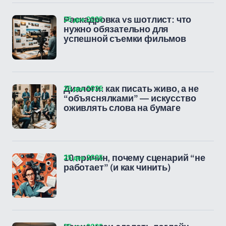
25 дек 2025
Раскадровка vs шотлист: что
нужно обязательно для
успешной съемки фильмов
25 дек 2025
Диалоги: как писать живо, а не
“объяснялками” — искусство
оживлять слова на бумаге
25 дек 2025
10 причин, почему сценарий “не
работает” (и как чинить)