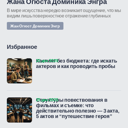
Жана Огюста Доминика Энгра
В мире искусства нередко возникает ощущение, что мы
видим лишь поверхностное отражение глубинных
Жан Огюст Доминик Энгр
Избранное
25 дек 2025
Кастинг без бюджета: где искать
актеров и как проводить пробы
25 дек 2025
Структуры повествования в
фильмах и съемке: что
действительно полезно — 3 акта,
5 актов и “путешествие героя”