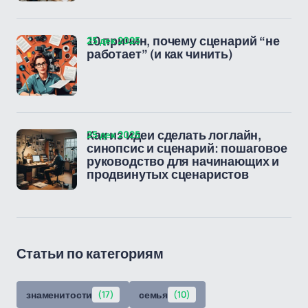
25 дек 2025
10 причин, почему сценарий “не
работает” (и как чинить)
25 дек 2025
Как из идеи сделать логлайн,
синопсис и сценарий: пошаговое
руководство для начинающих и
продвинутых сценаристов
Статьи по категориям
знаменитости
(17)
семья
(10)