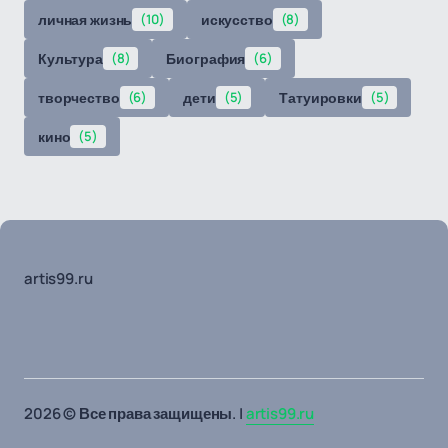
личная жизнь
(10)
искусство
(8)
Культура
(8)
Биография
(6)
творчество
(6)
дети
(5)
Татуировки
(5)
кино
(5)
artis99.ru
2026 © Все права защищены. |
artis99.ru