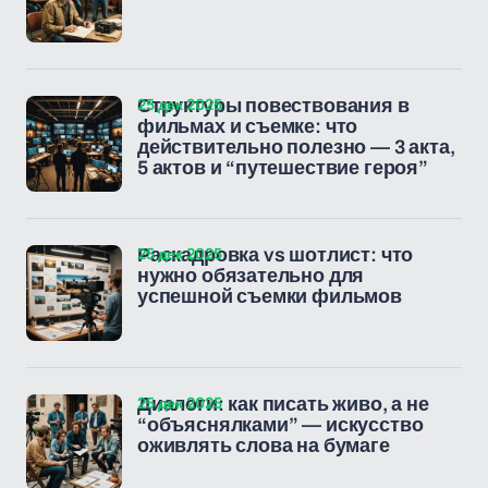
25 дек 2025
Структуры повествования в
фильмах и съемке: что
действительно полезно — 3 акта,
5 актов и “путешествие героя”
25 дек 2025
Раскадровка vs шотлист: что
нужно обязательно для
успешной съемки фильмов
25 дек 2025
Диалоги: как писать живо, а не
“объяснялками” — искусство
оживлять слова на бумаге