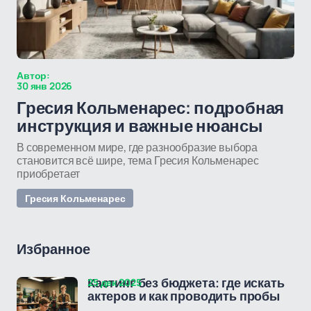
Автор:
30 янв 2026
Гресия Кольменарес: подробная
инструкция и важные нюансы
В современном мире, где разнообразие выбора
становится всё шире, тема Гресия Кольменарес
приобретает
Гресия Кольменарес
Избранное
25 дек 2025
Кастинг без бюджета: где искать
актеров и как проводить пробы