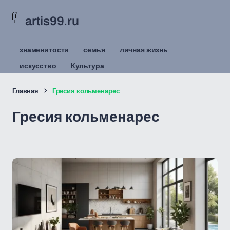
artis99.ru
знаменитости
семья
личная жизнь
искусство
Культура
Главная
Гресия кольменарес
Гресия кольменарес