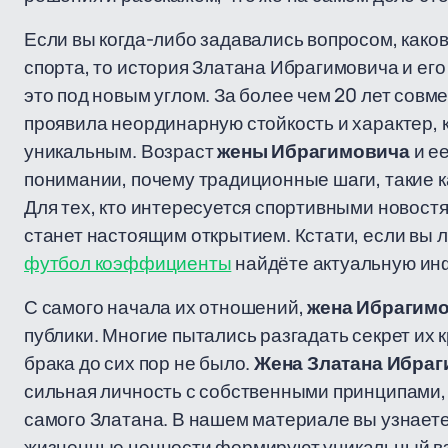
Если вы когда-либо задавались вопросом, како
спорта, то история Златана Ибрагимовича и ег
это под новым углом. За более чем 20 лет совм
проявила неординарную стойкость и характер, 
уникальным. Возраст
жены Ибрагимовича
и е
понимании, почему традиционные шаги, такие ка
Для тех, кто интересуется спортивными новостя
станет настоящим открытием. Кстати, если вы 
футбол коэффициенты
найдёте актуальную ин
С самого начала их отношений,
жена Ибрагим
публики. Многие пытались разгадать секрет их 
брака до сих пор не было.
Жена Златана Ибра
сильная личность с собственными принципами, 
самого Златана. В нашем материале вы узнаете
жизненные ценности формируют уникальный вз