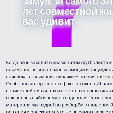
замуж за самого Зл
лет совместной жи
вас удивит
Когда речь заходит о знаменитом футболисте 
неизменно вызывает массу эмоций и обсуждени
привлекают внимание публики — его личная жизн
Особенно интересен тот факт, что жена Ибраги
совместной жизни, так и не стала его официаль
отказалась выйти замуж за одного из самых з
материале мы подробно разберём отношения З
решения и расскажем, что же на самом деле ст