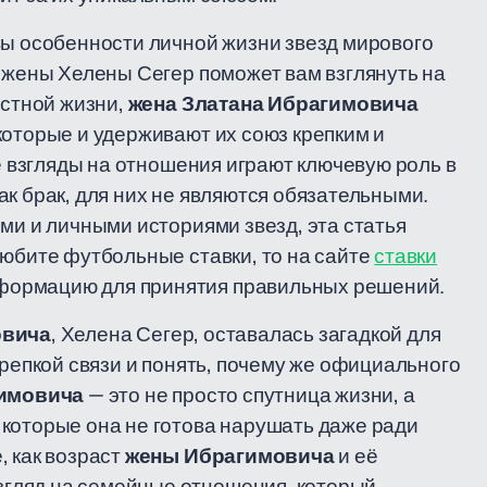
вы особенности личной жизни звезд мирового
о жены Хелены Сегер поможет вам взглянуть на
естной жизни,
жена Златана Ибрагимовича
которые и удерживают их союз крепким и
е взгляды на отношения играют ключевую роль в
к брак, для них не являются обязательными.
ми и личными историями звезд, эта статья
любите футбольные ставки, то на сайте
ставки
формацию для принятия правильных решений.
овича
, Хелена Сегер, оставалась загадкой для
крепкой связи и понять, почему же официального
гимовича
— это не просто спутница жизни, а
которые она не готова нарушать даже ради
, как возраст
жены Ибрагимовича
и её
гляд на семейные отношения, который