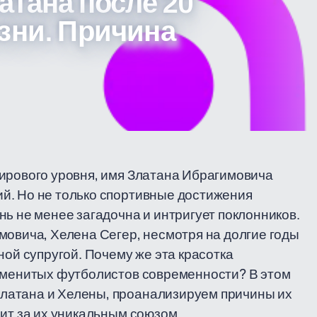
атана после 20
зни. Причина
мирового уровня, имя Златана Ибрагимовича
й. Но не только спортивные достижения
ь не менее загадочна и интригует поклонников.
мовича, Хелена Сегер, несмотря на долгие годы
ной супругой. Почему же эта красотка
наменитых футболистов современности? В этом
латана и Хелены, проанализируем причины их
оит за их уникальным союзом.