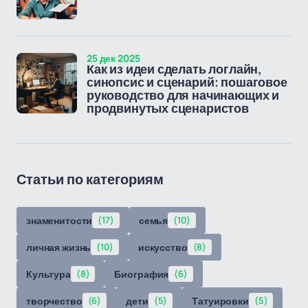
25 дек 2025
Как из идеи сделать логлайн,
синопсис и сценарий: пошаговое
руководство для начинающих и
продвинутых сценаристов
Статьи по категориям
знаменитости
(17)
семья
(10)
личная жизнь
(10)
искусство
(8)
Культура
(8)
Биография
(6)
творчество
(6)
дети
(5)
Татуировки
(5)