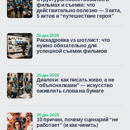
фильмах и съемке: что
действительно полезно — 3 акта,
5 актов и “путешествие героя”
25 дек 2025
Раскадровка vs шотлист: что
нужно обязательно для
успешной съемки фильмов
25 дек 2025
Диалоги: как писать живо, а не
“объяснялками” — искусство
оживлять слова на бумаге
25 дек 2025
10 причин, почему сценарий “не
работает” (и как чинить)