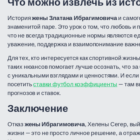
Что можно извлечь из ист
История
жены Златана Ибрагимовича
и самог
знаменитой паре. Это урок о том, что любовь и
что не всегда традиционные нормы являются ед
уважение, поддержка и взаимопонимание важн
Для тех, кто интересуется как спортивной жизн
таких нюансов помогает лучше осознать, что за
с уникальными взглядами и ценностями. И если
посетить
ставки футбол коэффициенты
— там в
прогнозов и ставок.
Заключение
Отказ
жены Ибрагимовича
, Хелены Сегер, вы
жизни — это не просто личное решение, а отраж