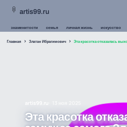
artis99.ru
знаменитости
семья
личная жизнь
искусство
Главная
Златан Ибрагимович
Эта красотка отказалась выхо
artis99.ru
13 ноя 2025
Эта красотка отка