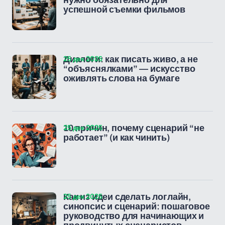
нужно обязательно для
успешной съемки фильмов
25 дек 2025
Диалоги: как писать живо, а не
“объяснялками” — искусство
оживлять слова на бумаге
25 дек 2025
10 причин, почему сценарий “не
работает” (и как чинить)
25 дек 2025
Как из идеи сделать логлайн,
синопсис и сценарий: пошаговое
руководство для начинающих и