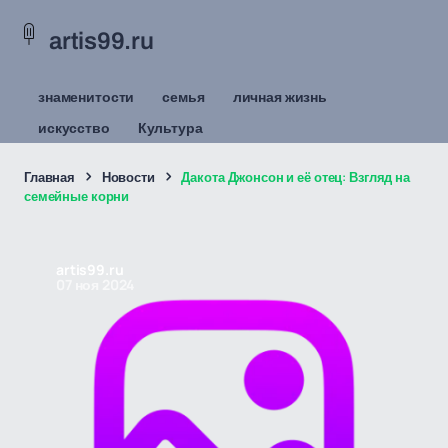
artis99.ru
знаменитости
семья
личная жизнь
искусство
Культура
Главная
Новости
Дакота Джонсон и её отец: Взгляд на
семейные корни
artis99.ru
07 ноя 2024