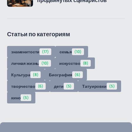
продвинутых сценаристов
Статьи по категориям
знаменитости
(17)
семья
(10)
личная жизнь
(10)
искусство
(8)
Культура
(8)
Биография
(6)
творчество
(6)
дети
(5)
Татуировки
(5)
кино
(5)