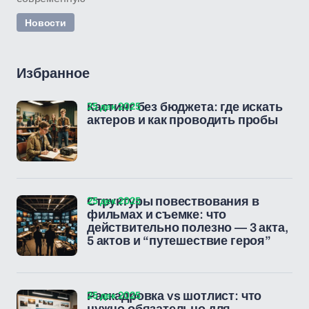
Новости
Избранное
25 дек 2025
Кастинг без бюджета: где искать
актеров и как проводить пробы
25 дек 2025
Структуры повествования в
фильмах и съемке: что
действительно полезно — 3 акта,
5 актов и “путешествие героя”
25 дек 2025
Раскадровка vs шотлист: что