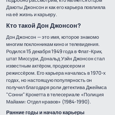
подробно рассмотрим, кто является отцом
Дакоты Джонсон и как его карьера повлияла
на её жизнь и карьеру.
Кто такой Дон Джонсон?
Дон Джонсон — это имя, которое знакомо
многим поклонникам кино и телевидения.
Родился 15 декабря 1949 года в Флат-Крик,
штат Миссури, Дональд Уэйн Джонсон стал
известным актёром, продюсером и
режиссёром. Его карьера началась в 1970-х
годах, но настоящую популярность он
получил благодаря роли детектива Джеймса
"Сонни" Крокетта в телесериале «Полиция
Майами: Отдел нравов» (1984-1990).
Ранние годы и начало карьеры