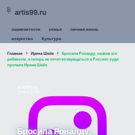
artis99.ru
знаменитости
семья
личная жизнь
искусство
Культура
Главная
Ирина Шейк
Бросила Роналду, назвав его
ребенком, а теперь не хочет возвращаться в Россию: куда
пропала Ирина Шейк
artis99.ru
13 ноя 2025
Бросила Роналду,