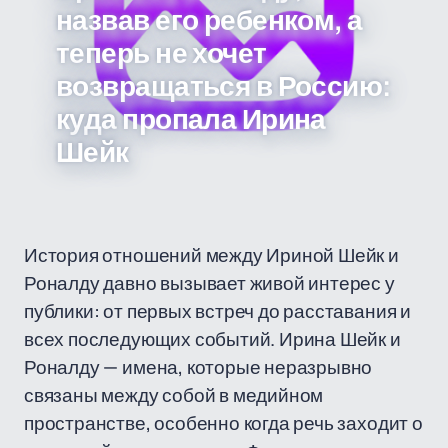
назвав его ребенком, а
теперь не хочет
возвращаться в Россию:
куда пропала Ирина
Шейк
История отношений между Ириной Шейк и
Роналду давно вызывает живой интерес у
публики: от первых встреч до расставания и
всех последующих событий. Ирина Шейк и
Роналду — имена, которые неразрывно
связаны между собой в медийном
пространстве, особенно когда речь заходит о