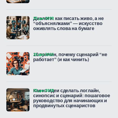
25 дек 2025
Диалоги: как писать живо, а не
“объяснялками” — искусство
оживлять слова на бумаге
25 дек 2025
10 причин, почему сценарий “не
работает” (и как чинить)
25 дек 2025
Как из идеи сделать логлайн,
синопсис и сценарий: пошаговое
руководство для начинающих и
продвинутых сценаристов