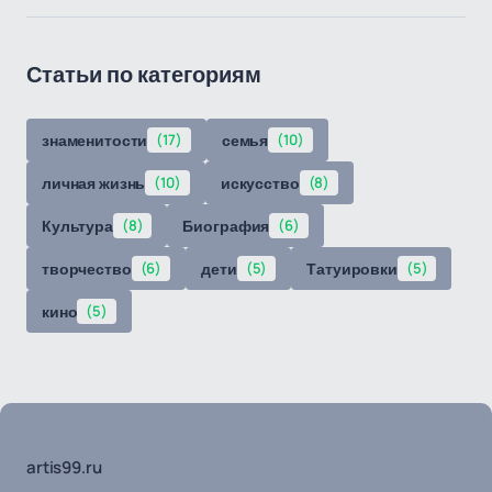
Статьи по категориям
знаменитости
(17)
семья
(10)
личная жизнь
(10)
искусство
(8)
Культура
(8)
Биография
(6)
творчество
(6)
дети
(5)
Татуировки
(5)
кино
(5)
artis99.ru