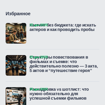
Избранное
25 дек 2025
Кастинг без бюджета: где искать
актеров и как проводить пробы
25 дек 2025
Структуры повествования в
фильмах и съемке: что
действительно полезно — 3 акта,
5 актов и “путешествие героя”
25 дек 2025
Раскадровка vs шотлист: что
нужно обязательно для
успешной съемки фильмов