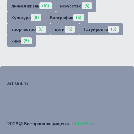
личная жизнь
(10)
искусство
(8)
Культура
(8)
Биография
(6)
творчество
(6)
дети
(5)
Татуировки
(5)
кино
(5)
artis99.ru
2026 © Все права защищены. |
artis99.ru