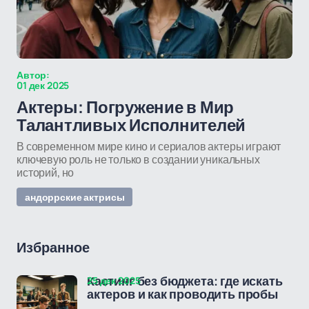
Автор:
01 дек 2025
Актеры: Погружение в Мир
Талантливых Исполнителей
В современном мире кино и сериалов актеры играют
ключевую роль не только в создании уникальных
историй, но
андоррские актрисы
Избранное
25 дек 2025
Кастинг без бюджета: где искать
актеров и как проводить пробы