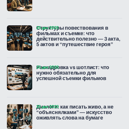
25 дек 2025
Структуры повествования в
фильмах и съемке: что
действительно полезно — 3 акта,
5 актов и “путешествие героя”
25 дек 2025
Раскадровка vs шотлист: что
нужно обязательно для
успешной съемки фильмов
25 дек 2025
Диалоги: как писать живо, а не
“объяснялками” — искусство
оживлять слова на бумаге