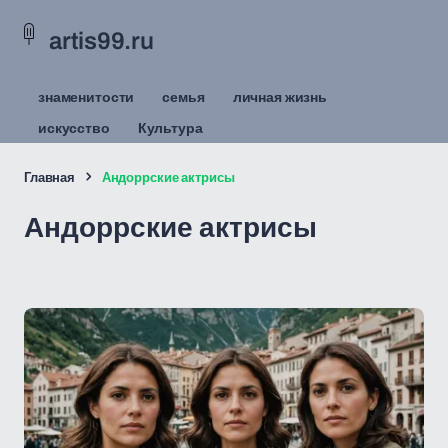
artis99.ru
знаменитости
семья
личная жизнь
искусство
Культура
Главная
Андоррские актрисы
Андоррские актрисы