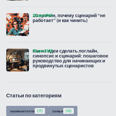
25 дек 2025
10 причин, почему сценарий “не
работает” (и как чинить)
25 дек 2025
Как из идеи сделать логлайн,
синопсис и сценарий: пошаговое
руководство для начинающих и
продвинутых сценаристов
Статьи по категориям
знаменитости
(17)
семья
(10)