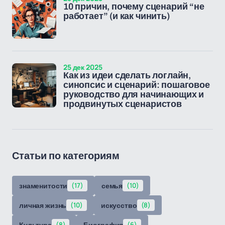
10 причин, почему сценарий “не
работает” (и как чинить)
25 дек 2025
Как из идеи сделать логлайн,
синопсис и сценарий: пошаговое
руководство для начинающих и
продвинутых сценаристов
Статьи по категориям
знаменитости
(17)
семья
(10)
личная жизнь
(10)
искусство
(8)
Культура
(8)
Биография
(6)