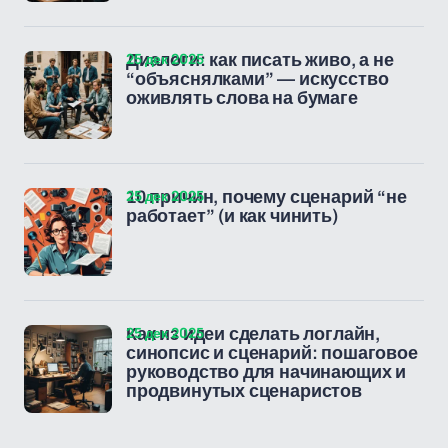
25 дек 2025
Диалоги: как писать живо, а не
“объяснялками” — искусство
оживлять слова на бумаге
25 дек 2025
10 причин, почему сценарий “не
работает” (и как чинить)
25 дек 2025
Как из идеи сделать логлайн,
синопсис и сценарий: пошаговое
руководство для начинающих и
продвинутых сценаристов