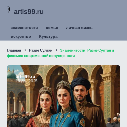
artis99.ru
знаменитости
семья
личная жизнь
искусство
Культура
Главная
Разие Султан
Знаменитости: Разие Султан и
феномен современной популярности
artis99.ru
16 дек 2025