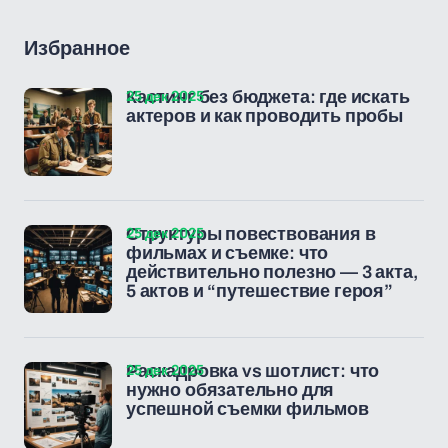
Избранное
25 дек 2025
Кастинг без бюджета: где искать
актеров и как проводить пробы
25 дек 2025
Структуры повествования в
фильмах и съемке: что
действительно полезно — 3 акта,
5 актов и “путешествие героя”
25 дек 2025
Раскадровка vs шотлист: что
нужно обязательно для
успешной съемки фильмов