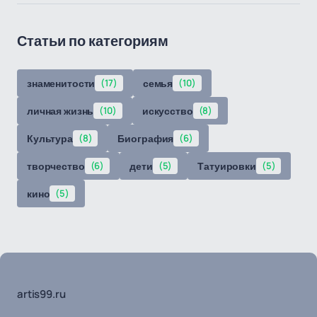
Статьи по категориям
знаменитости
(17)
семья
(10)
личная жизнь
(10)
искусство
(8)
Культура
(8)
Биография
(6)
творчество
(6)
дети
(5)
Татуировки
(5)
кино
(5)
artis99.ru