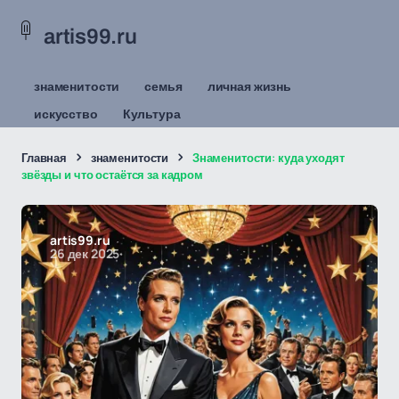
artis99.ru
знаменитости
семья
личная жизнь
искусство
Культура
Главная
знаменитости
Знаменитости: куда уходят
звёзды и что остаётся за кадром
artis99.ru
26 дек 2025