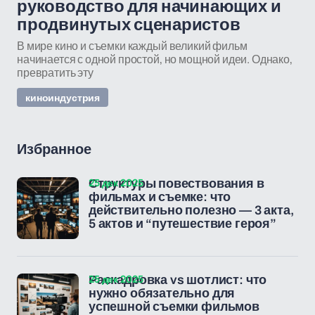
руководство для начинающих и
продвинутых сценаристов
В мире кино и съемки каждый великий фильм
начинается с одной простой, но мощной идеи. Однако,
превратить эту
киноиндустрия
Избранное
25 дек 2025
Структуры повествования в
фильмах и съемке: что
действительно полезно — 3 акта,
5 актов и “путешествие героя”
25 дек 2025
Раскадровка vs шотлист: что
нужно обязательно для
успешной съемки фильмов