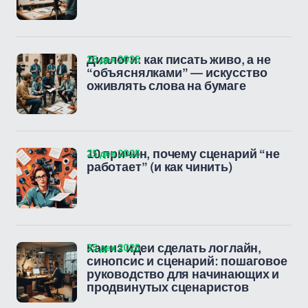
25 дек 2025
Диалоги: как писать живо, а не
“объяснялками” — искусство
оживлять слова на бумаге
25 дек 2025
10 причин, почему сценарий “не
работает” (и как чинить)
25 дек 2025
Как из идеи сделать логлайн,
синопсис и сценарий: пошаговое
руководство для начинающих и
продвинутых сценаристов