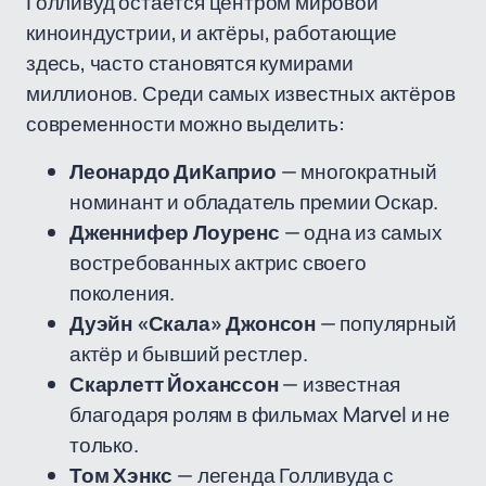
Голливуд остаётся центром мировой
киноиндустрии, и актёры, работающие
здесь, часто становятся кумирами
миллионов. Среди самых известных актёров
современности можно выделить:
Леонардо ДиКаприо
— многократный
номинант и обладатель премии Оскар.
Дженнифер Лоуренс
— одна из самых
востребованных актрис своего
поколения.
Дуэйн «Скала» Джонсон
— популярный
актёр и бывший рестлер.
Скарлетт Йоханссон
— известная
благодаря ролям в фильмах Marvel и не
только.
Том Хэнкс
— легенда Голливуда с