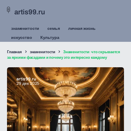
artis99.ru
знаменитости
семья
личная жизнь
искусство
Культура
Главная
знаменитости
Знаменитости: что скрывается
за яркими фасадами и почему это интересно каждому
artis99.ru
29 дек 2025