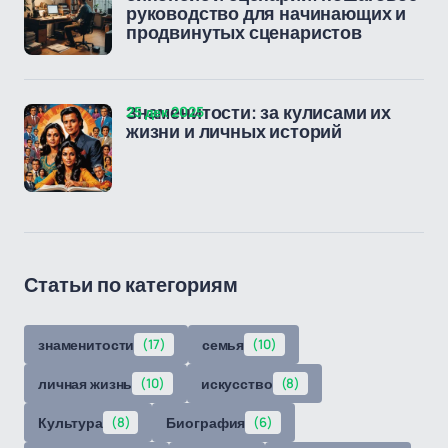
руководство для начинающих и
продвинутых сценаристов
25 дек 2025
Знаменитости: за кулисами их
жизни и личных историй
Статьи по категориям
знаменитости
(17)
семья
(10)
личная жизнь
(10)
искусство
(8)
Культура
(8)
Биография
(6)