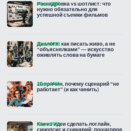
25 дек 2025
Раскадровка vs шотлист: что
нужно обязательно для
успешной съемки фильмов
25 дек 2025
Диалоги: как писать живо, а не
“объяснялками” — искусство
оживлять слова на бумаге
25 дек 2025
10 причин, почему сценарий “не
работает” (и как чинить)
25 дек 2025
Как из идеи сделать логлайн,
синопсис и сценарий: пошаговое