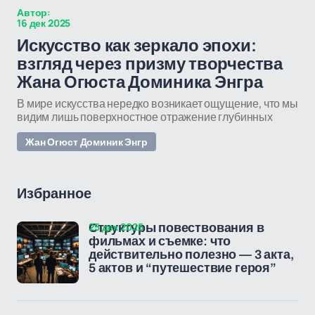
Автор:
16 дек 2025
Искусство как зеркало эпохи:
взгляд через призму творчества
Жана Огюста Доминика Энгра
В мире искусства нередко возникает ощущение, что мы
видим лишь поверхностное отражение глубинных
Жан Огюст Доминик Энгр
Избранное
25 дек 2025
Структуры повествования в
фильмах и съемке: что
действительно полезно — 3 акта,
5 актов и “путешествие героя”