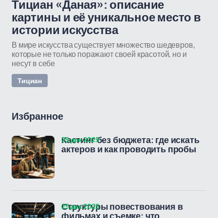
Тициан «Даная»: описание
картины и её уникальное место в
истории искусства
В мире искусства существует множество шедевров,
которые не только поражают своей красотой, но и
несут в себе
Тициан
Избранное
25 дек 2025
Кастинг без бюджета: где искать
актеров и как проводить пробы
25 дек 2025
Структуры повествования в
фильмах и съемке: что