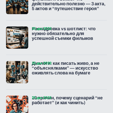
действительно полезно — 3 акта,
5 актов и “путешествие героя”
25 дек 2025
Раскадровка vs шотлист: что
нужно обязательно для
успешной съемки фильмов
25 дек 2025
Диалоги: как писать живо, а не
“объяснялками” — искусство
оживлять слова на бумаге
25 дек 2025
10 причин, почему сценарий “не
работает” (и как чинить)