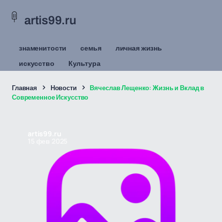
artis99.ru
знаменитости
семья
личная жизнь
искусство
Культура
Главная
Новости
Вячеслав Лещенко: Жизнь и Вклад в
Современное Искусство
artis99.ru
15 фев 2025