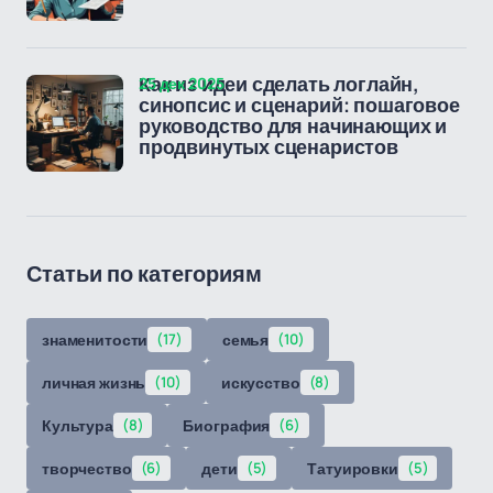
25 дек 2025
Как из идеи сделать логлайн,
синопсис и сценарий: пошаговое
руководство для начинающих и
продвинутых сценаристов
Статьи по категориям
знаменитости
(17)
семья
(10)
личная жизнь
(10)
искусство
(8)
Культура
(8)
Биография
(6)
творчество
(6)
дети
(5)
Татуировки
(5)