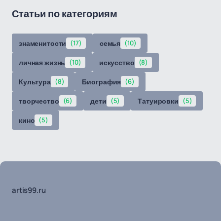
Статьи по категориям
знаменитости
(17)
семья
(10)
личная жизнь
(10)
искусство
(8)
Культура
(8)
Биография
(6)
творчество
(6)
дети
(5)
Татуировки
(5)
кино
(5)
artis99.ru