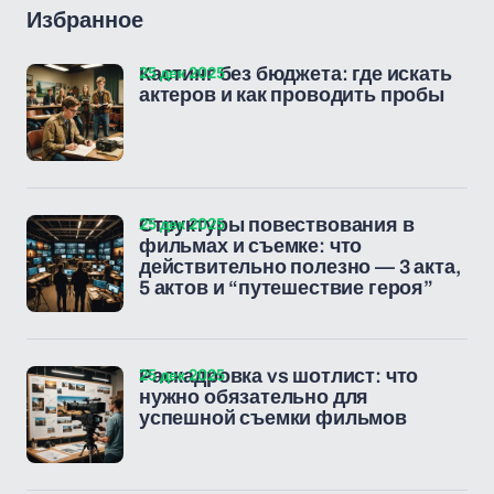
Избранное
25 дек 2025
Кастинг без бюджета: где искать
актеров и как проводить пробы
25 дек 2025
Структуры повествования в
фильмах и съемке: что
действительно полезно — 3 акта,
5 актов и “путешествие героя”
25 дек 2025
Раскадровка vs шотлист: что
нужно обязательно для
успешной съемки фильмов