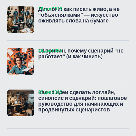
25 дек 2025
Диалоги: как писать живо, а не
“объяснялками” — искусство
оживлять слова на бумаге
25 дек 2025
10 причин, почему сценарий “не
работает” (и как чинить)
25 дек 2025
Как из идеи сделать логлайн,
синопсис и сценарий: пошаговое
руководство для начинающих и
продвинутых сценаристов