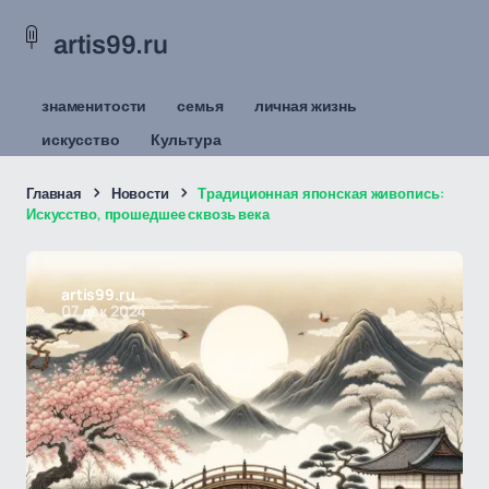
artis99.ru
знаменитости
семья
личная жизнь
искусство
Культура
Главная
Новости
Традиционная японская живопись:
Искусство, прошедшее сквозь века
artis99.ru
07 дек 2024