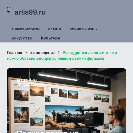
artis99.ru
знаменитости
семья
личная жизнь
искусство
Культура
Главная
киноведение
Раскадровка vs шотлист: что
нужно обязательно для успешной съемки фильмов
artis99.ru
25 дек 2025