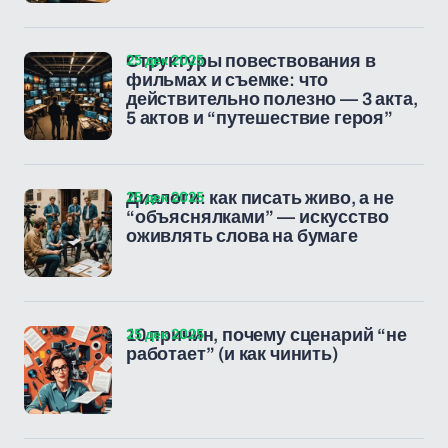
25 дек 2025
Структуры повествования в
фильмах и съемке: что
действительно полезно — 3 акта,
5 актов и “путешествие героя”
25 дек 2025
Диалоги: как писать живо, а не
“объяснялками” — искусство
оживлять слова на бумаге
25 дек 2025
10 причин, почему сценарий “не
работает” (и как чинить)