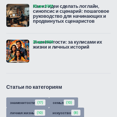
25 дек 2025
Как из идеи сделать логлайн,
синопсис и сценарий: пошаговое
руководство для начинающих и
продвинутых сценаристов
25 дек 2025
Знаменитости: за кулисами их
жизни и личных историй
Статьи по категориям
знаменитости
(17)
семья
(10)
личная жизнь
(10)
искусство
(8)