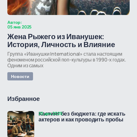
Автор:
05 янв 2025
Жена Рыжего из Иванушек:
История, Личность и Влияние
Группа «Иванушки International» стала настоящим
феноменом российской поп-культуры в 1990-х годах.
Одним из самых
Новости
Избранное
25 дек 2025
Кастинг без бюджета: где искать
актеров и как проводить пробы