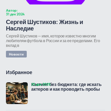
Автор:
31 дек 2024
Сергей Шустиков: Жизнь и
Наследие
Сергей Шустиков — имя, которое известно многим
любителям футбола в России и за ее пределами. Его
вклад в
Новости
Избранное
25 дек 2025
Кастинг без бюджета: где искать
актеров и как проводить пробы