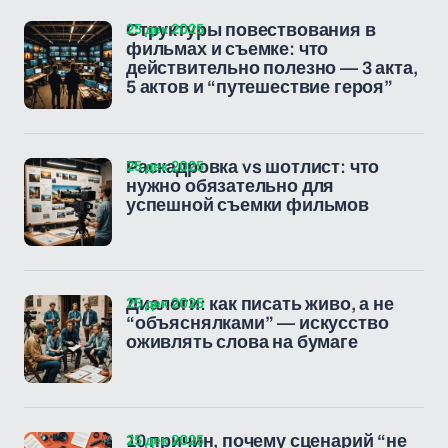
25 дек 2025
Структуры повествования в
фильмах и съемке: что
действительно полезно — 3 акта,
5 актов и “путешествие героя”
25 дек 2025
Раскадровка vs шотлист: что
нужно обязательно для
успешной съемки фильмов
25 дек 2025
Диалоги: как писать живо, а не
“объяснялками” — искусство
оживлять слова на бумаге
25 дек 2025
10 причин, почему сценарий “не