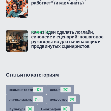
работает” (и как чинить)
25 дек 2025
Как из идеи сделать логлайн,
синопсис и сценарий: пошаговое
руководство для начинающих и
продвинутых сценаристов
Статьи по категориям
знаменитости
(17)
семья
(10)
личная жизнь
(10)
искусство
(8)
Культура
(8)
Биография
(6)