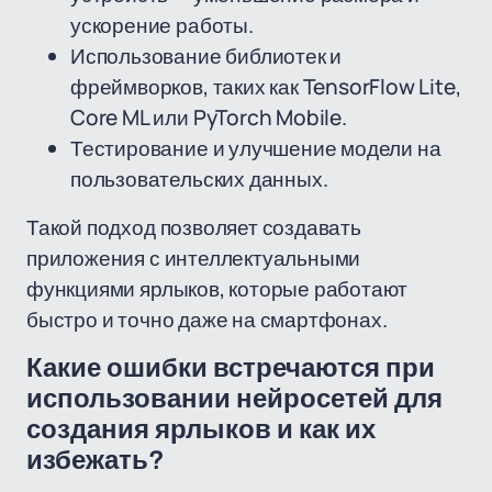
ускорение работы.
Использование библиотек и
фреймворков, таких как TensorFlow Lite,
Core ML или PyTorch Mobile.
Тестирование и улучшение модели на
пользовательских данных.
Такой подход позволяет создавать
приложения с интеллектуальными
функциями ярлыков, которые работают
быстро и точно даже на смартфонах.
Какие ошибки встречаются при
использовании нейросетей для
создания ярлыков и как их
избежать?