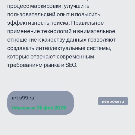
процесс маркировки, улучшить
пользовательский опыт и повысить
эффективность поиска. Правильное
применение технологий и внимательное
отношение к качеству данных позволяют
создавать интеллектуальные системы,
которые отвечают современным
требованиям рынка и SEO.
artis99.ru
нейросети
06 фев 2026
Обновлено