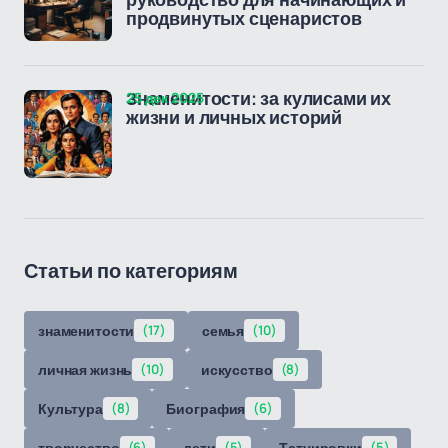
руководство для начинающих и
продвинутых сценаристов
25 дек 2025
Знаменитости: за кулисами их
жизни и личных историй
Статьи по категориям
знаменитости
(17)
семья
(10)
личная жизнь
(10)
искусство
(8)
Культура
(8)
Биография
(6)
творчество
(6)
дети
(5)
Татуировки
(5)