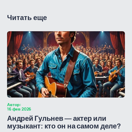
Читать еще
Автор:
16 фев 2026
Андрей Гульнев — актер или
музыкант: кто он на самом деле?