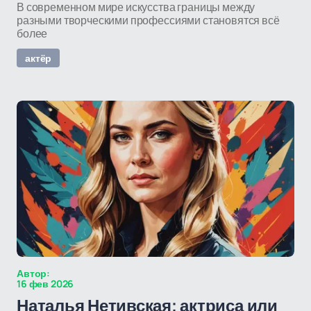
В современном мире искусства границы между
разными творческими профессиями становятся всё
более
актёр
Автор:
16 фев 2026
Наталья Нетивская: актриса или