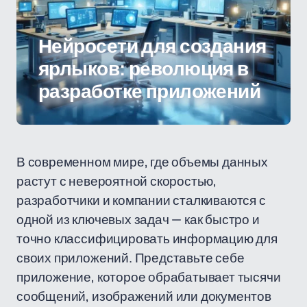
Нейросети для создания
ярлыков: революция в
разработке приложений
В современном мире, где объемы данных
растут с невероятной скоростью,
разработчики и компании сталкиваются с
одной из ключевых задач — как быстро и
точно классифицировать информацию для
своих приложений. Представьте себе
приложение, которое обрабатывает тысячи
сообщений, изображений или документов