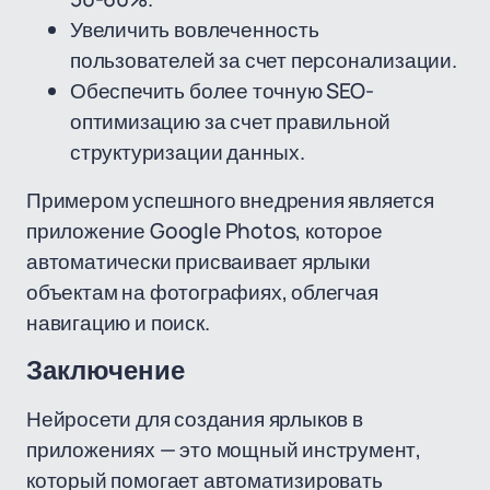
Увеличить вовлеченность
пользователей за счет персонализации.
Обеспечить более точную SEO-
оптимизацию за счет правильной
структуризации данных.
Примером успешного внедрения является
приложение Google Photos, которое
автоматически присваивает ярлыки
объектам на фотографиях, облегчая
навигацию и поиск.
Заключение
Нейросети для создания ярлыков в
приложениях — это мощный инструмент,
который помогает автоматизировать