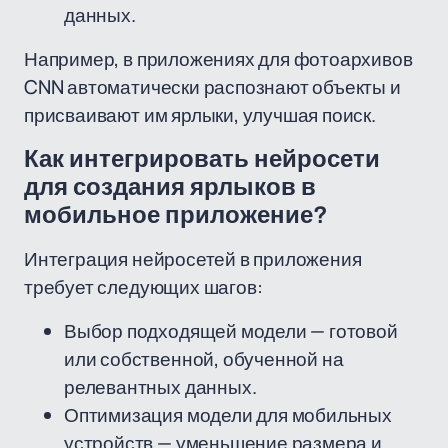
данных.
Например, в приложениях для фотоархивов
CNN автоматически распознают объекты и
присваивают им ярлыки, улучшая поиск.
Как интегрировать нейросети
для создания ярлыков в
мобильное приложение?
Интеграция нейросетей в приложения
требует следующих шагов:
Выбор подходящей модели — готовой
или собственной, обученной на
релевантных данных.
Оптимизация модели для мобильных
устройств — уменьшение размера и