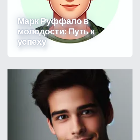
Марк Руффало в
молодости: Путь к
успеху