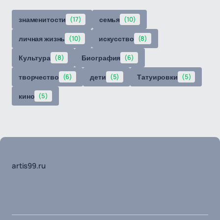
знаменитости
(17)
семья
(10)
личная жизнь
(10)
искусство
(8)
Культура
(8)
Биография
(6)
творчество
(6)
дети
(5)
Татуировки
(5)
кино
(5)
artis99.ru