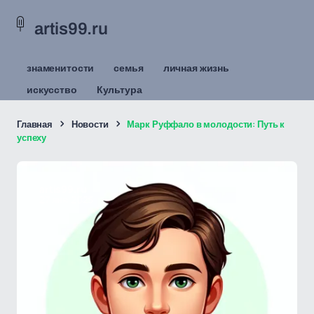
artis99.ru
знаменитости
семья
личная жизнь
искусство
Культура
Главная
Новости
Марк Руффало в молодости: Путь к
успеху
artis99.ru
27 янв 2025