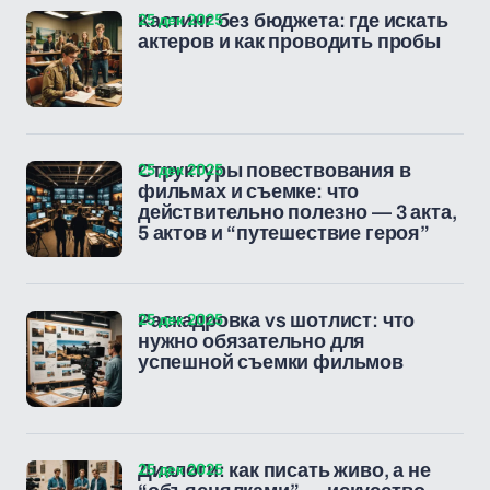
25 дек 2025
Кастинг без бюджета: где искать
актеров и как проводить пробы
25 дек 2025
Структуры повествования в
фильмах и съемке: что
действительно полезно — 3 акта,
5 актов и “путешествие героя”
25 дек 2025
Раскадровка vs шотлист: что
нужно обязательно для
успешной съемки фильмов
25 дек 2025
Диалоги: как писать живо, а не