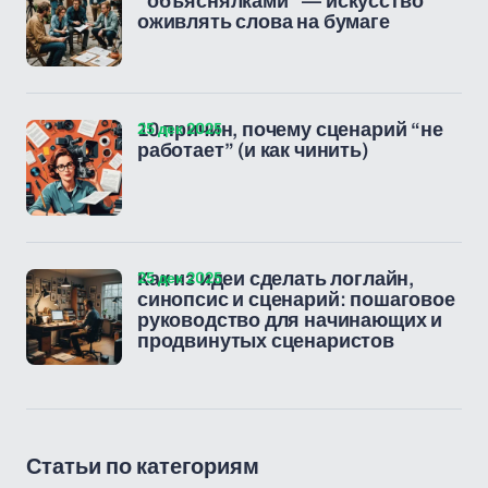
“объяснялками” — искусство
оживлять слова на бумаге
25 дек 2025
10 причин, почему сценарий “не
работает” (и как чинить)
25 дек 2025
Как из идеи сделать логлайн,
синопсис и сценарий: пошаговое
руководство для начинающих и
продвинутых сценаристов
Статьи по категориям