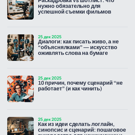
Раскадровка vs шотлист: что
нужно обязательно для
успешной съемки фильмов
25 дек 2025
Диалоги: как писать живо, а не
“объяснялками” — искусство
оживлять слова на бумаге
25 дек 2025
10 причин, почему сценарий “не
работает” (и как чинить)
25 дек 2025
Как из идеи сделать логлайн,
синопсис и сценарий: пошаговое