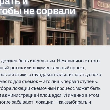
рать и
тобы не сорвали
 должен быть идеальным. Независимо от того,
ный ролик или документальный проект,
рос эстетики, а фундаментальная часть успеха
место для съемок — это лишь первая ступень.
отбора локации съемочный процесс может быть
и администрацией площадки. И именно в этом
многие забывают: локации — как выбирать и