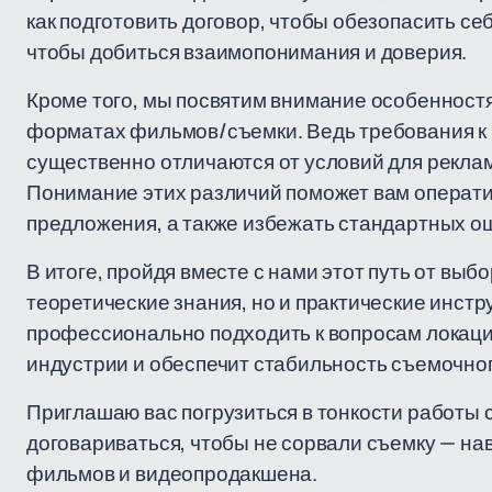
как подготовить договор, чтобы обезопасить себ
чтобы добиться взаимопонимания и доверия.
Кроме того, мы посвятим внимание особенност
форматах фильмов/съемки. Ведь требования к
существенно отличаются от условий для реклам
Понимание этих различий поможет вам операти
предложения, а также избежать стандартных о
В итоге, пройдя вместе с нами этот путь от выб
теоретические знания, но и практические инстр
профессионально подходить к вопросам локаци
индустрии и обеспечит стабильность съемочног
Приглашаю вас погрузиться в тонкости работы с
договариваться, чтобы не сорвали съемку — нав
фильмов и видеопродакшена.