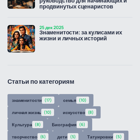
руководство для начинающих и
продвинутых сценаристов
25 дек 2025
Знаменитости: за кулисами их
жизни и личных историй
Статьи по категориям
знаменитости
(17)
семья
(10)
личная жизнь
(10)
искусство
(8)
Культура
(8)
Биография
(6)
творчество
(6)
дети
(5)
Татуировки
(5)