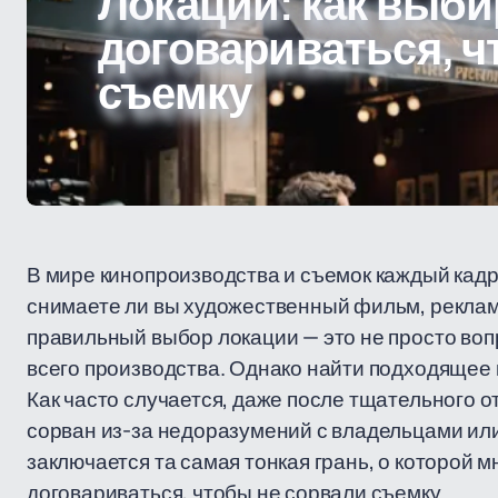
Локации: как выби
договариваться, ч
съемку
В мире кинопроизводства и съемок каждый кадр
снимаете ли вы художественный фильм, реклам
правильный выбор локации — это не просто воп
всего производства. Однако найти подходящее 
Как часто случается, даже после тщательного 
сорван из-за недоразумений с владельцами ил
заключается та самая тонкая грань, о которой 
договариваться, чтобы не сорвали съемку.