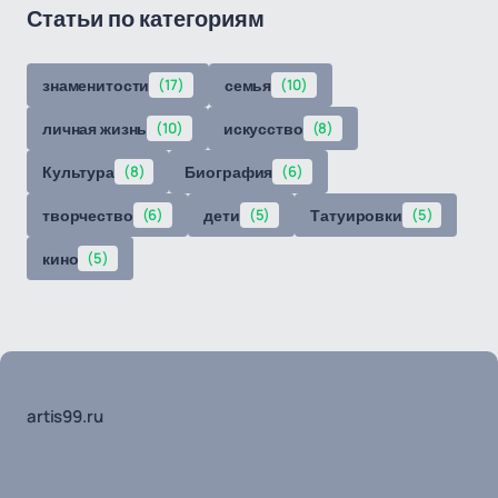
Статьи по категориям
знаменитости
(17)
семья
(10)
личная жизнь
(10)
искусство
(8)
Культура
(8)
Биография
(6)
творчество
(6)
дети
(5)
Татуировки
(5)
кино
(5)
artis99.ru