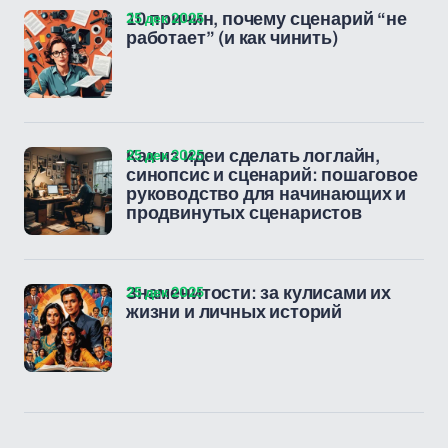
25 дек 2025
10 причин, почему сценарий “не
работает” (и как чинить)
25 дек 2025
Как из идеи сделать логлайн,
синопсис и сценарий: пошаговое
руководство для начинающих и
продвинутых сценаристов
25 дек 2025
Знаменитости: за кулисами их
жизни и личных историй