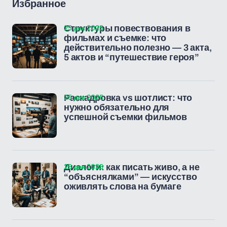
Избранное
25 дек 2025
Структуры повествования в
фильмах и съемке: что
действительно полезно — 3 акта,
5 актов и “путешествие героя”
25 дек 2025
Раскадровка vs шотлист: что
нужно обязательно для
успешной съемки фильмов
25 дек 2025
Диалоги: как писать живо, а не
“объяснялками” — искусство
оживлять слова на бумаге