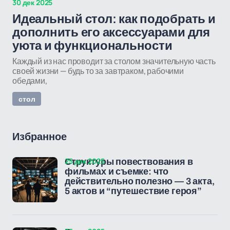
30 дек 2025
Идеальный стол: как подобрать и
дополнить его аксессуарами для
уюта и функциональности
Каждый из нас проводит за столом значительную часть
своей жизни — будь то за завтраком, рабочими
обедами,
стол
Избранное
25 дек 2025
Структуры повествования в
фильмах и съемке: что
действительно полезно — 3 акта,
5 актов и “путешествие героя”