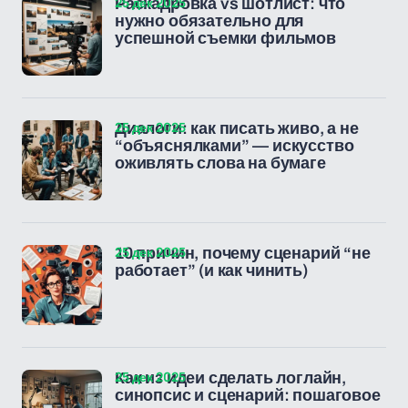
25 дек 2025
Раскадровка vs шотлист: что
нужно обязательно для
успешной съемки фильмов
25 дек 2025
Диалоги: как писать живо, а не
“объяснялками” — искусство
оживлять слова на бумаге
25 дек 2025
10 причин, почему сценарий “не
работает” (и как чинить)
25 дек 2025
Как из идеи сделать логлайн,
синопсис и сценарий: пошаговое