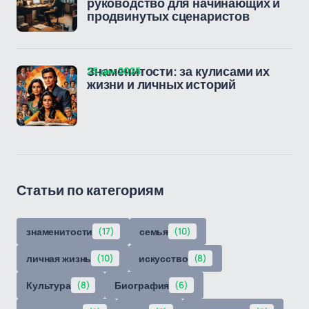
руководство для начинающих и
продвинутых сценаристов
25 дек 2025
Знаменитости: за кулисами их
жизни и личных историй
Статьи по категориям
знаменитости
(17)
семья
(10)
личная жизнь
(10)
искусство
(8)
Культура
(8)
Биография
(6)