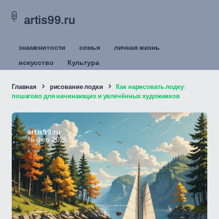
artis99.ru
знаменитости
семья
личная жизнь
искусство
Культура
Главная
рисование лодки
Как нарисовать лодку:
пошагово для начинающих и увлечённых художников
artis99.ru
16 фев 2026