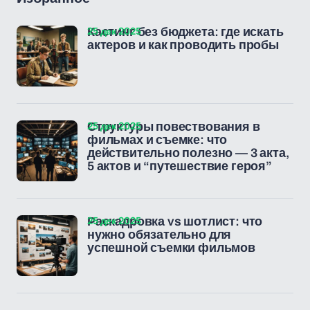
25 дек 2025
Кастинг без бюджета: где искать
актеров и как проводить пробы
25 дек 2025
Структуры повествования в
фильмах и съемке: что
действительно полезно — 3 акта,
5 актов и “путешествие героя”
25 дек 2025
Раскадровка vs шотлист: что
нужно обязательно для
успешной съемки фильмов