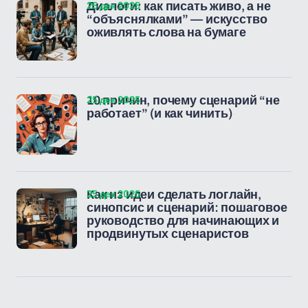
25 дек 2025
Диалоги: как писать живо, а не
“объяснялками” — искусство
оживлять слова на бумаге
25 дек 2025
10 причин, почему сценарий “не
работает” (и как чинить)
25 дек 2025
Как из идеи сделать логлайн,
синопсис и сценарий: пошаговое
руководство для начинающих и
продвинутых сценаристов