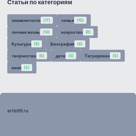
Статьи по категориям
знаменитости
(17)
семья
(10)
личная жизнь
(10)
искусство
(8)
Культура
(8)
Биография
(6)
творчество
(6)
дети
(5)
Татуировки
(5)
кино
(5)
artis99.ru