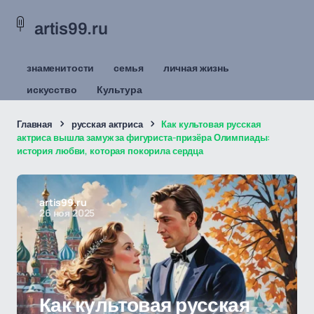
artis99.ru
знаменитости
семья
личная жизнь
искусство
Культура
Главная
русская актриса
Как культовая русская
актриса вышла замуж за фигуриста-призёра Олимпиады:
история любви, которая покорила сердца
artis99.ru
26 ноя 2025
Как культовая русская