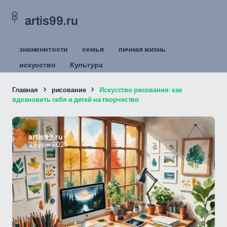
artis99.ru
знаменитости
семья
личная жизнь
искусство
Культура
Главная
рисование
Искусство рисования: как
вдохновить себя и детей на творчество
artis99.ru
29 дек 2025