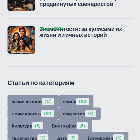
продвинутых сценаристов
25 дек 2025
Знаменитости: за кулисами их
жизни и личных историй
Статьи по категориям
знаменитости
(17)
семья
(10)
личная жизнь
(10)
искусство
(8)
Культура
(8)
Биография
(6)
творчество
(6)
дети
(5)
Татуировки
(5)