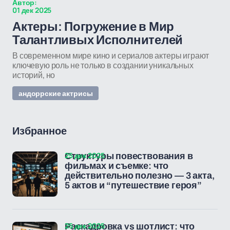
Автор:
01 дек 2025
Актеры: Погружение в Мир
Талантливых Исполнителей
В современном мире кино и сериалов актеры играют
ключевую роль не только в создании уникальных
историй, но
андоррские актрисы
Избранное
25 дек 2025
Структуры повествования в
фильмах и съемке: что
действительно полезно — 3 акта,
5 актов и “путешествие героя”
25 дек 2025
Раскадровка vs шотлист: что