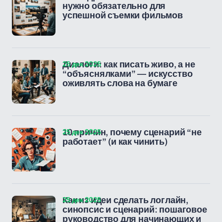
нужно обязательно для
успешной съемки фильмов
25 дек 2025
Диалоги: как писать живо, а не
“объяснялками” — искусство
оживлять слова на бумаге
25 дек 2025
10 причин, почему сценарий “не
работает” (и как чинить)
25 дек 2025
Как из идеи сделать логлайн,
синопсис и сценарий: пошаговое
руководство для начинающих и