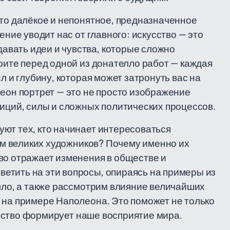
что далёкое и непонятное, предназначенное
ение уводит нас от главного: искусство — это
вать идеи и чувства, которые сложно
оите перед одной из донателло работ — каждая
л и глубину, которая может затронуть вас на
леон портрет — это не просто изображение
биций, силы и сложных политических процессов.
ют тех, кто начинает интересоваться
вом великих художников? Почему именно их
во отражает изменения в обществе и
етить на эти вопросы, опираясь на примеры из
елло, а также рассмотрим влияние величайших
 на примере Наполеона. Это поможет не только
кусство формирует наше восприятие мира.