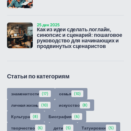
25 дек 2025
Как из идеи сделать логлайн,
синопсис и сценарий: пошаговое
руководство для начинающих и
продвинутых сценаристов
Статьи по категориям
знаменитости
(17)
семья
(10)
личная жизнь
(10)
искусство
(8)
Культура
(8)
Биография
(6)
творчество
(6)
дети
(5)
Татуировки
(5)