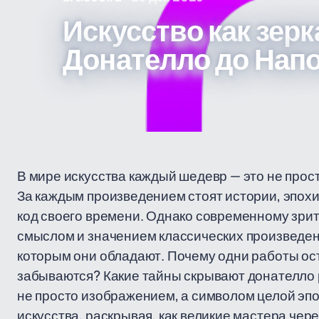
Искусство как зерк
Донателло до Нап
В мире искусства каждый шедевр — это не прост
За каждым произведением стоят истории, эпох
код своего времени. Однако современному зри
смыслом и значением классических произведени
которым они обладают. Почему одни работы ост
забываются? Какие тайны скрывают донателло 
не просто изображением, а символом целой эпо
искусства, раскрывая, как великие мастера чер