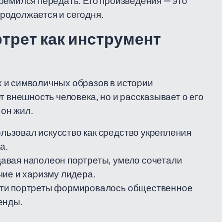
ремился передать. Его произведения — это
родолжается и сегодня.
ртрет как инструмент
 и символичных образов в истории
т внешность человека, но и рассказывает о его
 он жил.
ьзовал искусство как средство укрепления
а.
авая наполеон портреты, умело сочетали
чие и харизму лидера.
ти портреты формировалось общественное
енды.