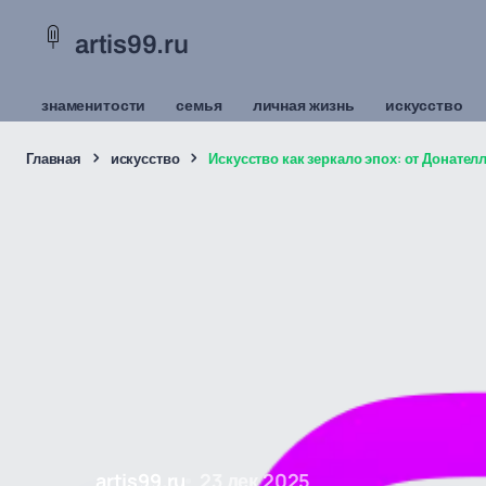
artis99.ru
знаменитости
семья
личная жизнь
искусство
Главная
искусство
Искусство как зеркало эпох: от Донател
artis99.ru
23 дек 2025