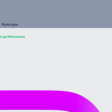
Культура
ло до Наполеона