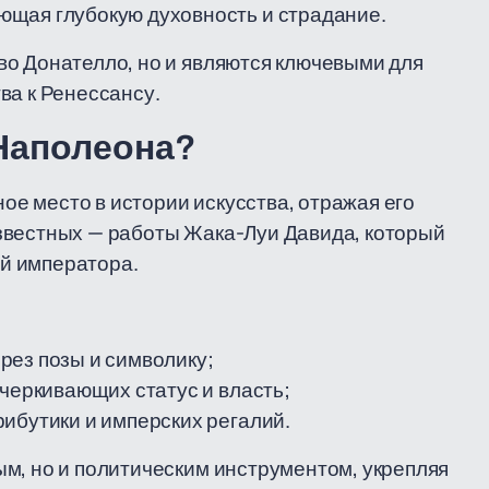
ющая глубокую духовность и страдание.
во Донателло, но и являются ключевыми для
ва к Ренессансу.
 Наполеона?
е место в истории искусства, отражая его
звестных — работы Жака-Луи Давида, который
й императора.
рез позы и символику;
дчеркивающих статус и власть;
ибутики и имперских регалий.
м, но и политическим инструментом, укрепляя