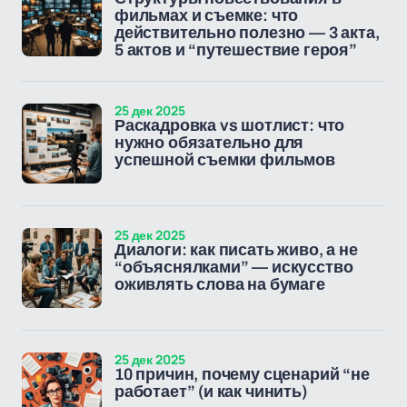
фильмах и съемке: что
действительно полезно — 3 акта,
5 актов и “путешествие героя”
25 дек 2025
Раскадровка vs шотлист: что
нужно обязательно для
успешной съемки фильмов
25 дек 2025
Диалоги: как писать живо, а не
“объяснялками” — искусство
оживлять слова на бумаге
25 дек 2025
10 причин, почему сценарий “не
работает” (и как чинить)