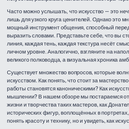
Часто можно услышать, что искусство — это не
лишь для узкого круга ценителей. Однако это мн
мощный инструмент общения, способный переда
выразить словами. Представьте себе, что вы ст
линия, каждая тень, каждая текстура несёт смыс
личном уровне. Аналогично, взгляните на напо
великого полководца, а визуальная хроника ам
Существует множество вопросов, которые волну
искусством. Как понять, что стоит за мастерст
работы становятся каноническими? Как искусст
мышлении? В нашем обзоре мы постараемся отв
жизни и творчества таких мастеров, как Донат
исторических фигур, воплощённых в портретах,
понять красоту и технику, но и увидеть, как ис