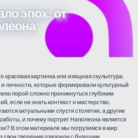
ало эпох: от
олеона
о красивая картинка или изящная скульптура.
и и личности, которые формировали культурный
телю порой сложно проникнуться глубоким
й, если не знать контекст и мастерство,
аются актуальными спустя столетия, а другие
работы, и почему портрет Наполеона является
хи? В этом материале мы погрузимся в мир
ез свои творения говорили с будущим.