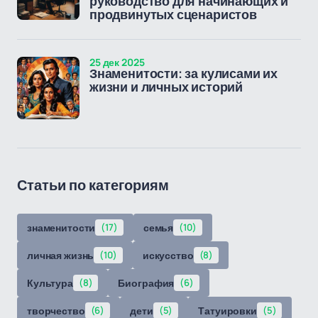
руководство для начинающих и
продвинутых сценаристов
25 дек 2025
Знаменитости: за кулисами их
жизни и личных историй
Статьи по категориям
знаменитости
(17)
семья
(10)
личная жизнь
(10)
искусство
(8)
Культура
(8)
Биография
(6)
творчество
(6)
дети
(5)
Татуировки
(5)