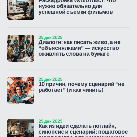
Раскадровка vs шотлист: что
нужно обязательно для
успешной съемки фильмов
25 дек 2025
Диалоги: как писать живо, а не
“объяснялками” — искусство
оживлять слова на бумаге
25 дек 2025
10 причин, почему сценарий “не
работает” (и как чинить)
25 дек 2025
Как из идеи сделать логлайн,
синопсис и сценарий: пошаговое