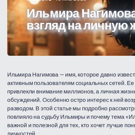
Ильмира Нагимова
взгляд на личную
Ильмира Нагимова — имя, которое давно извес
активным пользователям социальных сетей. Ее 
привлекли внимание миллионов, а личная жизнь
обсуждений. Особенно остро интерес к ней возр
разводом. В этой статье мы подробно рассмотри
повлияло на судьбу Ильмиры и почему тема «И
важной и полезной для тех, кто хочет лучше п
личностей.