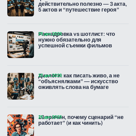
действительно полезно — 3 акта,
5 актов и “путешествие героя”
25 дек 2025
Раскадровка vs шотлист: что
нужно обязательно для
успешной съемки фильмов
25 дек 2025
Диалоги: как писать живо, а не
“объяснялками” — искусство
оживлять слова на бумаге
25 дек 2025
10 причин, почему сценарий “не
работает” (и как чинить)