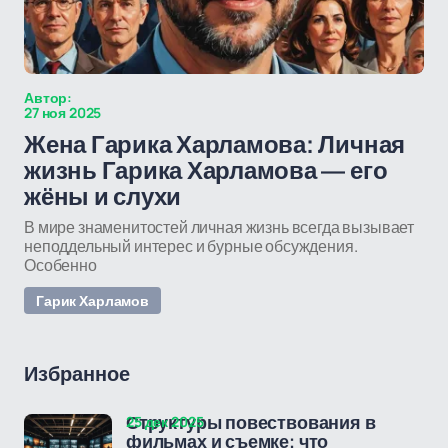
Автор:
27 ноя 2025
Жена Гарика Харламова: Личная
жизнь Гарика Харламова — его
жёны и слухи
В мире знаменитостей личная жизнь всегда вызывает
неподдельный интерес и бурные обсуждения.
Особенно
Гарик Харламов
Избранное
25 дек 2025
Структуры повествования в
фильмах и съемке: что