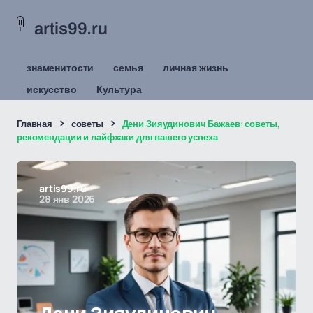
artis99.ru
знаменитости
семья
личная жизнь
искусство
Культура
Главная
советы
Дени Зияудинович Бажаев: советы,
рекомендации и лайфхаки для вашего успеха
artis99.ru
28 янв 2026