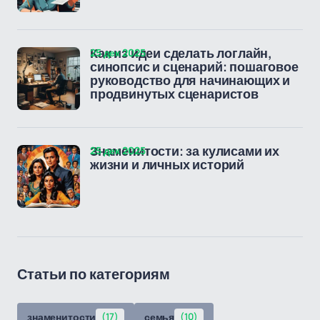
25 дек 2025
Как из идеи сделать логлайн,
синопсис и сценарий: пошаговое
руководство для начинающих и
продвинутых сценаристов
25 дек 2025
Знаменитости: за кулисами их
жизни и личных историй
Статьи по категориям
знаменитости
(17)
семья
(10)