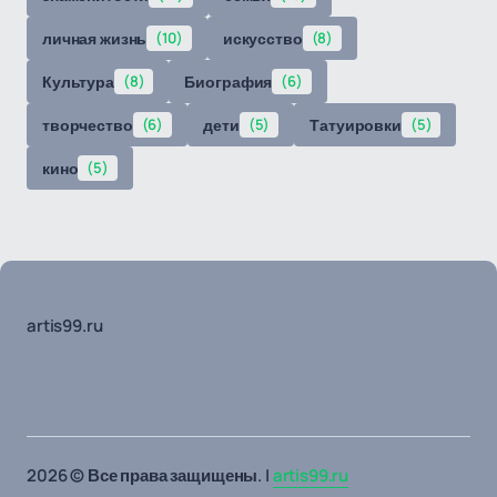
личная жизнь
(10)
искусство
(8)
Культура
(8)
Биография
(6)
творчество
(6)
дети
(5)
Татуировки
(5)
кино
(5)
artis99.ru
2026 © Все права защищены. |
artis99.ru