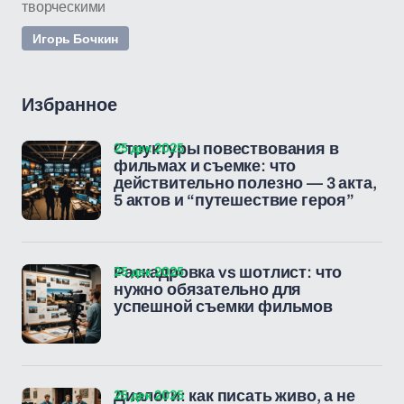
творческими
Игорь Бочкин
Избранное
25 дек 2025
Структуры повествования в
фильмах и съемке: что
действительно полезно — 3 акта,
5 актов и “путешествие героя”
25 дек 2025
Раскадровка vs шотлист: что
нужно обязательно для
успешной съемки фильмов
25 дек 2025
Диалоги: как писать живо, а не