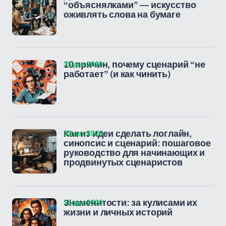
“объяснялками” — искусство
оживлять слова на бумаге
25 дек 2025
10 причин, почему сценарий “не
работает” (и как чинить)
25 дек 2025
Как из идеи сделать логлайн,
синопсис и сценарий: пошаговое
руководство для начинающих и
продвинутых сценаристов
25 дек 2025
Знаменитости: за кулисами их
жизни и личных историй