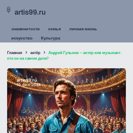
artis99.ru
знаменитости
семья
личная жизнь
искусство
Культура
Главная
актёр
Андрей Гульнев — актер или музыкант:
кто он на самом деле?
artis99.ru
16 фев 2026