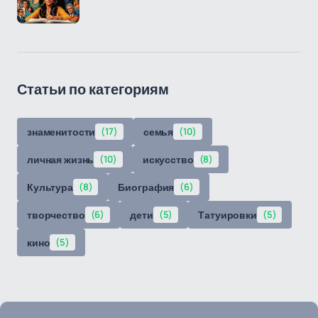
Статьи по категориям
знаменитости
(17)
семья
(10)
личная жизнь
(10)
искусство
(8)
Культура
(8)
Биография
(6)
творчество
(6)
дети
(5)
Татуировки
(5)
кино
(5)